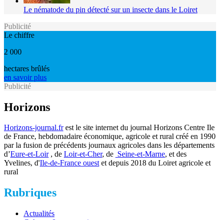
Le nématode du pin détecté sur un insecte dans le Loiret
Publicité
Le chiffre
2 000
hectares brûlés
en savoir plus
Publicité
Horizons
Horizons-journal.fr
est le site internet du journal Horizons Centre Ile
de France, hebdomadaire économique, agricole et rural créé en 1990
par la fusion de précédents journaux agricoles dans les départements
d’
Eure-et-Loir
, de
Loir-et-Cher
, de
Seine-et-Marne
, et des
Yvelines, d'
Ile-de-France ouest
et depuis 2018 du Loiret agricole et
rural
Rubriques
Actualités