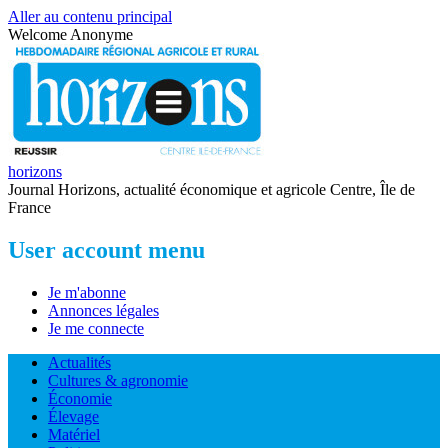
Aller au contenu principal
Welcome
Anonyme
horizons
Journal Horizons, actualité économique et agricole Centre, Île de
France
User account menu
Je m'abonne
Annonces légales
Je me connecte
Actualités
Cultures & agronomie
Économie
Élevage
Matériel