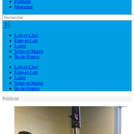
Politique
Magazine
Loir-et-Cher
Eure-et-Loir
Loiret
Seine-et-Marne
Île-de-France
Loir-et-Cher
Eure-et-Loir
Loiret
Seine-et-Marne
Île-de-France
Publicité