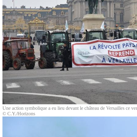
Une action symbolique a eu lieu devant le château de Versailles ce ve
© C.Y./Horizons