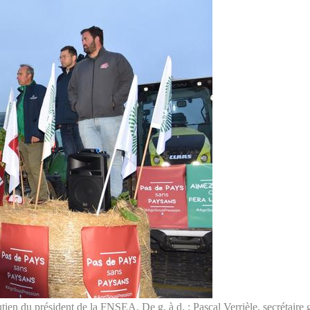
tien du président de la FNSEA. De g. à d. : Pascal Verrièle, secrétai