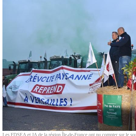
Les FDSEA et JA de la région Île-de-France ont pu compter sur le sou