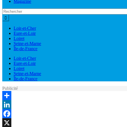
Magazine
Loir-et-Cher
Eure-et-Loir
Loiret
Seine-et-Marne
Île-de-France
Loir-et-Cher
Eure-et-Loir
Loiret
Seine-et-Marne
Île-de-France
Publicité
Share
LinkedIn
Facebook