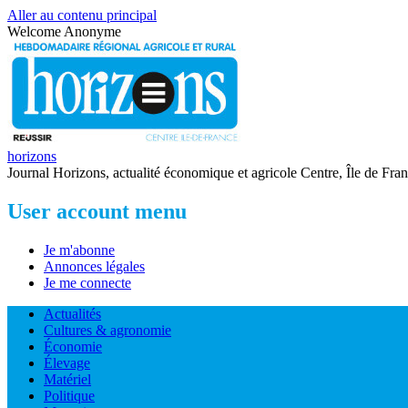
Aller au contenu principal
Welcome
Anonyme
horizons
Journal Horizons, actualité économique et agricole Centre, Île de Fra
User account menu
Je m'abonne
Annonces légales
Je me connecte
Actualités
Cultures & agronomie
Économie
Élevage
Matériel
Politique