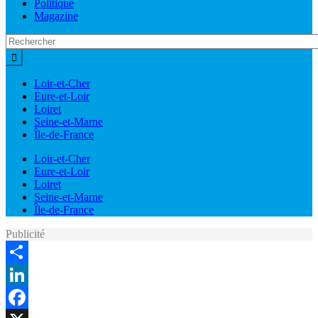
Politique
Magazine
Loir-et-Cher
Eure-et-Loir
Loiret
Seine-et-Marne
Île-de-France
Loir-et-Cher
Eure-et-Loir
Loiret
Seine-et-Marne
Île-de-France
Publicité
Share
LinkedIn