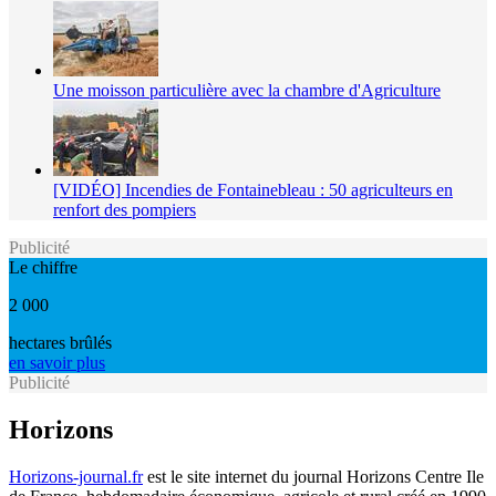
Une moisson particulière avec la chambre d'Agriculture
[VIDÉO] Incendies de Fontainebleau : 50 agriculteurs en
renfort des pompiers
Publicité
Le chiffre
2 000
hectares brûlés
en savoir plus
Publicité
Horizons
Horizons-journal.fr
est le site internet du journal Horizons Centre Ile