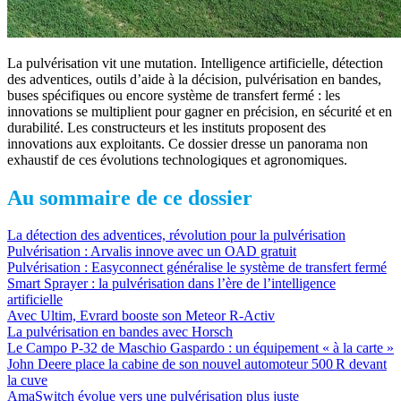
La pulvérisation vit une mutation. Intelligence artificielle, détection
des adventices, outils d’aide à la décision, pulvérisation en bandes,
buses spécifiques ou encore système de transfert fermé : les
innovations se multiplient pour gagner en précision, en sécurité et en
durabilité. Les constructeurs et les instituts proposent des
innovations aux exploitants. Ce dossier dresse un panorama non
exhaustif de ces évolutions technologiques et agronomiques.
Au sommaire de ce dossier
La détection des adventices, révolution pour la pulvérisation
Pulvérisation : Arvalis innove avec un OAD gratuit
Pulvérisation : Easyconnect généralise le système de transfert fermé
Smart Sprayer : la pulvérisation dans l’ère de l’intelligence
artificielle
Avec Ultim, Evrard booste son Meteor R-Activ
La pulvérisation en bandes avec Horsch
Le Campo P-32 de Maschio Gaspardo : un équipement « à la carte »
John Deere place la cabine de son nouvel automoteur 500 R devant
la cuve
AmaSwitch évolue vers une pulvérisation plus juste