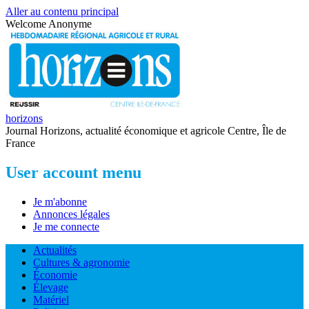
Aller au contenu principal
Welcome
Anonyme
horizons
Journal Horizons, actualité économique et agricole Centre, Île de
France
User account menu
Je m'abonne
Annonces légales
Je me connecte
Actualités
Cultures & agronomie
Économie
Élevage
Matériel