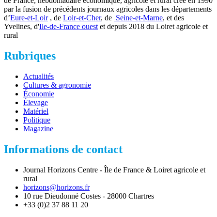
de France, hebdomadaire économique, agricole et rural créé en 1990
par la fusion de précédents journaux agricoles dans les départements
d’
Eure-et-Loir
, de
Loir-et-Cher
, de
Seine-et-Marne
, et des
Yvelines, d'
Ile-de-France ouest
et depuis 2018 du Loiret agricole et
rural
Rubriques
Actualités
Cultures & agronomie
Économie
Élevage
Matériel
Politique
Magazine
Informations de contact
Journal Horizons Centre - Île de France & Loiret agricole et
rural
horizons@horizons.fr
10 rue Dieudonné Costes - 28000 Chartres
+33 (0)2 37 88 11 20