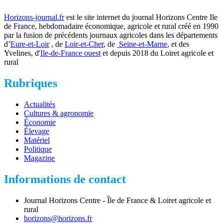
Horizons-journal.fr
est le site internet du journal Horizons Centre Ile
de France, hebdomadaire économique, agricole et rural créé en 1990
par la fusion de précédents journaux agricoles dans les départements
d’
Eure-et-Loir
, de
Loir-et-Cher
, de
Seine-et-Marne
, et des
Yvelines, d'
Ile-de-France ouest
et depuis 2018 du Loiret agricole et
rural
Rubriques
Actualités
Cultures & agronomie
Économie
Élevage
Matériel
Politique
Magazine
Informations de contact
Journal Horizons Centre - Île de France & Loiret agricole et
rural
horizons@horizons.fr