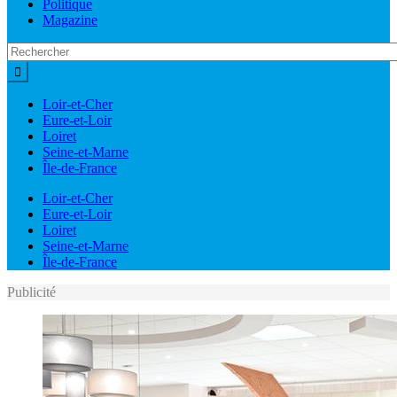
Politique
Magazine
Loir-et-Cher
Eure-et-Loir
Loiret
Seine-et-Marne
Île-de-France
Loir-et-Cher
Eure-et-Loir
Loiret
Seine-et-Marne
Île-de-France
Publicité