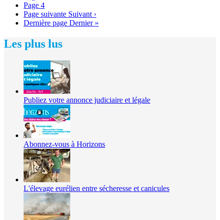
Page
4
Page suivante
Suivant ›
Dernière page
Dernier »
Les plus lus
Publiez votre annonce judiciaire et légale
Abonnez-vous à Horizons
L'élevage eurélien entre sécheresse et canicules