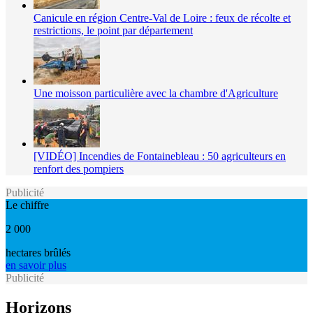
Canicule en région Centre-Val de Loire : feux de récolte et
restrictions, le point par département
Une moisson particulière avec la chambre d'Agriculture
[VIDÉO] Incendies de Fontainebleau : 50 agriculteurs en
renfort des pompiers
Publicité
Le chiffre
2 000
hectares brûlés
en savoir plus
Publicité
Horizons