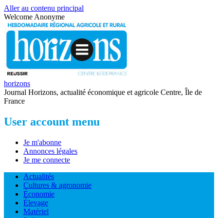
Aller au contenu principal
Welcome
Anonyme
horizons
Journal Horizons, actualité économique et agricole Centre, Île de
France
User account menu
Je m'abonne
Annonces légales
Je me connecte
Actualités
Cultures & agronomie
Économie
Élevage
Matériel