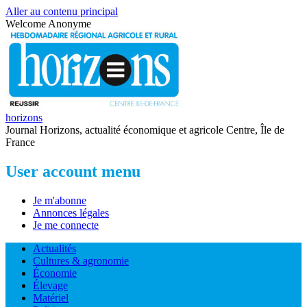
Aller au contenu principal
Welcome
Anonyme
horizons
Journal Horizons, actualité économique et agricole Centre, Île de
France
User account menu
Je m'abonne
Annonces légales
Je me connecte
Actualités
Cultures & agronomie
Économie
Élevage
Matériel