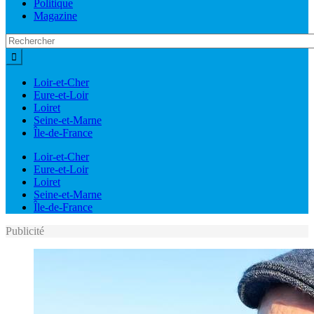
Politique
Magazine
Loir-et-Cher
Eure-et-Loir
Loiret
Seine-et-Marne
Île-de-France
Loir-et-Cher
Eure-et-Loir
Loiret
Seine-et-Marne
Île-de-France
Publicité