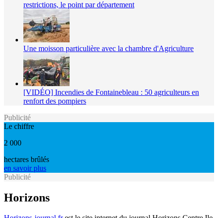
restrictions, le point par département
Une moisson particulière avec la chambre d'Agriculture
[VIDÉO] Incendies de Fontainebleau : 50 agriculteurs en
renfort des pompiers
Publicité
Le chiffre
2 000
hectares brûlés
en savoir plus
Publicité
Horizons
Horizons-journal.fr
est le site internet du journal Horizons Centre Ile