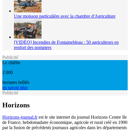
Une moisson particulière avec la chambre d'Agriculture
[VIDÉO] Incendies de Fontainebleau : 50 agriculteurs en
renfort des pompiers
Publicité
Le chiffre
2 000
hectares brûlés
en savoir plus
Publicité
Horizons
Horizons-journal.fr
est le site internet du journal Horizons Centre Ile
de France, hebdomadaire économique, agricole et rural créé en 1990
par la fusion de précédents journaux agricoles dans les départements