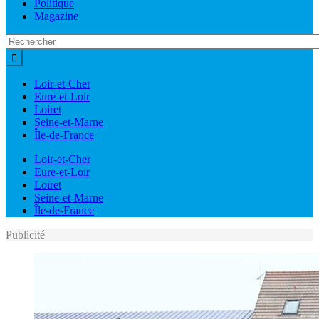
Politique
Magazine
Loir-et-Cher
Eure-et-Loir
Loiret
Seine-et-Marne
Île-de-France
Loir-et-Cher
Eure-et-Loir
Loiret
Seine-et-Marne
Île-de-France
Publicité