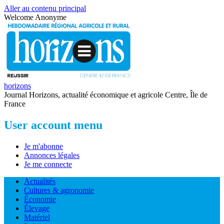
Aller au contenu principal
Welcome
Anonyme
horizons
Journal Horizons, actualité économique et agricole Centre, Île de
France
User account menu
Je m'abonne
Annonces légales
Je me connecte
Actualités
Cultures & agronomie
Économie
Élevage
Matériel