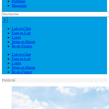
Politique
Magazine
Loir-et-Cher
Eure-et-Loir
Loiret
Seine-et-Marne
Île-de-France
Loir-et-Cher
Eure-et-Loir
Loiret
Seine-et-Marne
Île-de-France
Publicité