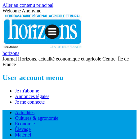
Aller au contenu principal
Welcome
Anonyme
horizons
Journal Horizons, actualité économique et agricole Centre, Île de
France
User account menu
Je m'abonne
Annonces légales
Je me connecte
Actualités
Cultures & agronomie
Économie
Élevage
Matériel