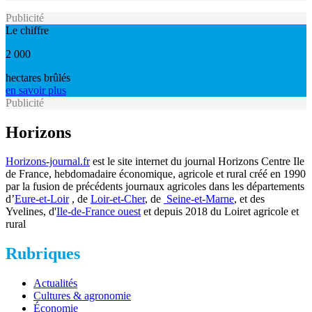
Publicité
Le chiffre
2 000
hectares brûlés
en savoir plus
Publicité
Horizons
Horizons-journal.fr
est le site internet du journal Horizons Centre Ile
de France, hebdomadaire économique, agricole et rural créé en 1990
par la fusion de précédents journaux agricoles dans les départements
d’
Eure-et-Loir
, de
Loir-et-Cher
, de
Seine-et-Marne
, et des
Yvelines, d'
Ile-de-France ouest
et depuis 2018 du Loiret agricole et
rural
Rubriques
Actualités
Cultures & agronomie
Économie