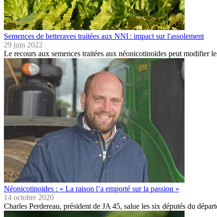
Semences de betteraves traitées aux NNI : impact sur l'assolement
29 juin 2022
Le recours aux semences traitées aux néonicotinoïdes peut modifier l
Néonicotinoïdes : « La raison l’a emporté sur la passion »
14 octobre 2020
Charles Perdereau, président de JA 45, salue les six députés du dépa