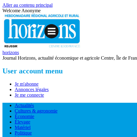
Aller au contenu principal
Welcome
Anonyme
horizons
Journal Horizons, actualité économique et agricole Centre, Île de Fra
User account menu
Je m'abonne
Annonces légales
Je me connecte
Actualités
Cultures & agronomie
Économie
Élevage
Matériel
Politique