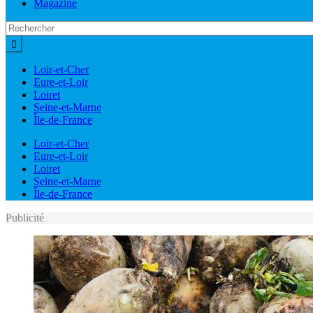
Magazine
Loir-et-Cher
Eure-et-Loir
Loiret
Seine-et-Marne
Île-de-France
Loir-et-Cher
Eure-et-Loir
Loiret
Seine-et-Marne
Île-de-France
Publicité