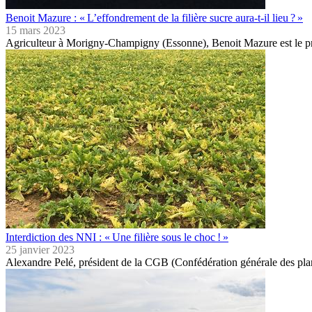
Benoit Mazure : « L’effondrement de la filière sucre aura-t-il lieu ? »
15 mars 2023
Agriculteur à Morigny-Champigny (Essonne), Benoit Mazure est le p
Interdiction des NNI : « Une filière sous le choc ! »
25 janvier 2023
Alexandre Pelé, président de la CGB (Confédération générale des pla