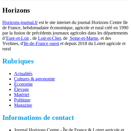
Horizons
Horizons-journal.fr
est le site internet du journal Horizons Centre Ile
de France, hebdomadaire économique, agricole et rural créé en 1990
par la fusion de précédents journaux agricoles dans les départements
d’
Eure-et-Loir
, de
Loir-et-Cher
, de
Seine-et-Marne
, et des
Yvelines, d'
Ile-de-France ouest
et depuis 2018 du Loiret agricole et
rural
Rubriques
Actualités
Cultures & agronomie
Économie
Élevage
Matériel
Politique
Magazine
Informations de contact
Journal Horizons Centre - Île de France & Loiret agricole et