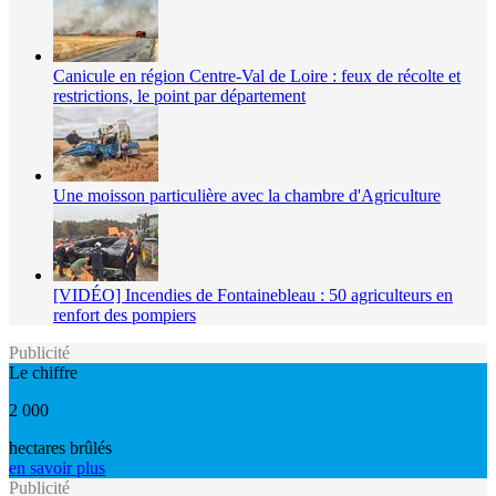
Canicule en région Centre-Val de Loire : feux de récolte et
restrictions, le point par département
Une moisson particulière avec la chambre d'Agriculture
[VIDÉO] Incendies de Fontainebleau : 50 agriculteurs en
renfort des pompiers
Publicité
Le chiffre
2 000
hectares brûlés
en savoir plus
Publicité