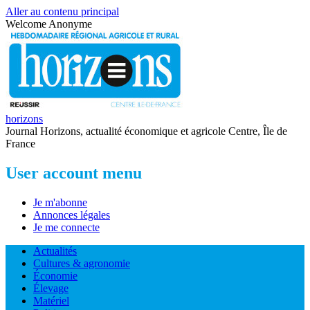
Aller au contenu principal
Welcome
Anonyme
horizons
Journal Horizons, actualité économique et agricole Centre, Île de
France
User account menu
Je m'abonne
Annonces légales
Je me connecte
Actualités
Cultures & agronomie
Économie
Élevage
Matériel