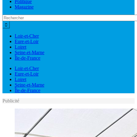
Politique
Magazine
Loir-et-Cher
Eure-et-Loir
Loiret
Seine-et-Marne
Île-de-France
Loir-et-Cher
Eure-et-Loir
Loiret
Seine-et-Marne
Île-de-France
Publicité