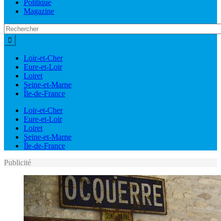
Politique
Magazine
Loir-et-Cher
Eure-et-Loir
Loiret
Seine-et-Marne
Île-de-France
Loir-et-Cher
Eure-et-Loir
Loiret
Seine-et-Marne
Île-de-France
Publicité