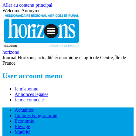
Aller au contenu principal
Welcome
Anonyme
horizons
Journal Horizons, actualité économique et agricole Centre, Île de
France
User account menu
Je m'abonne
Annonces légales
Je me connecte
Actualités
Cultures & agronomie
Économie
Élevage
Matériel