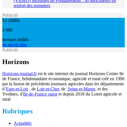
[VIDÉO] Incendies de Fontainebleau : 50 agriculteurs en
renfort des pompiers
Publicité
Le chiffre
2 000
hectares brûlés
en savoir plus
Publicité
Horizons
Horizons-journal.fr
est le site internet du journal Horizons Centre Ile
de France, hebdomadaire économique, agricole et rural créé en 1990
par la fusion de précédents journaux agricoles dans les départements
d’
Eure-et-Loir
, de
Loir-et-Cher
, de
Seine-et-Marne
, et des
Yvelines, d'
Ile-de-France ouest
et depuis 2018 du Loiret agricole et
rural
Rubriques
Actualités