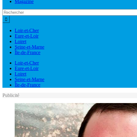
Magazine
Loir-et-Cher
Eure-et-Loir
Loiret
Seine-et-Marne
Île-de-France
Loir-et-Cher
Eure-et-Loir
Loiret
Seine-et-Marne
Île-de-France
Publicité