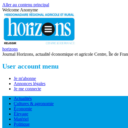
Aller au contenu principal
Welcome
Anonyme
horizons
Journal Horizons, actualité économique et agricole Centre, Île de Fra
User account menu
Je m'abonne
Annonces légales
Je me connecte
Actualités
Cultures & agronomie
Économie
Élevage
Matériel
Politique